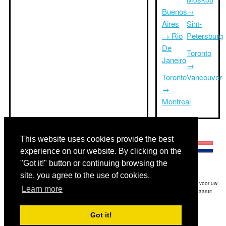
Buenos
→
Aires
Sint-
→ Rio
Petersburg
De
Toronto
Janeiro
→
Toronto
Vancouver
→
Montreal
Andere talen:
This website uses cookies provide the best
experience on our website. By clicking on the
"Got it!" button or continuing browsing the
site, you agree to the use of cookies.
Disclaimer: De op deze website afgebeelde gegevens is onze beste schatting en voor uw
Learn more
referentie.Triptimeto.com is niet aansprakelijk voor eventuele trip delay en / of daaruit
voortvloeiende schade die het gevolg is van de verstrekte informatie.
Got it!
Copyright 2015-2026
triptimeto.com
.