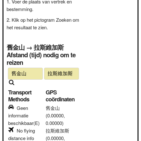
Voer de plaats van vertrek en
bestemming.
Klik op het pictogram Zoeken om
het resultaat te zien.
舊金山 → 拉斯維加斯
Afstand (tijd) nodig om te
reizen
Transport
GPS
Methods
coördinaten
Geen
舊金山
informatie
(0.00000,
beschikbaar(E)
0.00000)
No flying
拉斯維加斯
distance info
(0.00000,