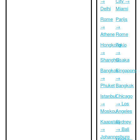
→
City →
Delhi
Miami
Rome
Parijs
→
→
Athene
Rome
Hongkong
Tokio
→
→
Shanghai
Osaka
Bangkok
Singapore
→
→
Phuket
Bangkok
Istanbul
Chicago
→
→ Los
Moskou
Angeles
Kaapstad
Sydney
→
→ Bali
Johannesburg
Moskou