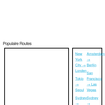
Populaire Routes
New
Amsterdam
York
→
City →
Berlijn
Londen
San
Tokio
Francisco
→
→ Las
Seoul
Vegas
Sydney
Sydney
→
→