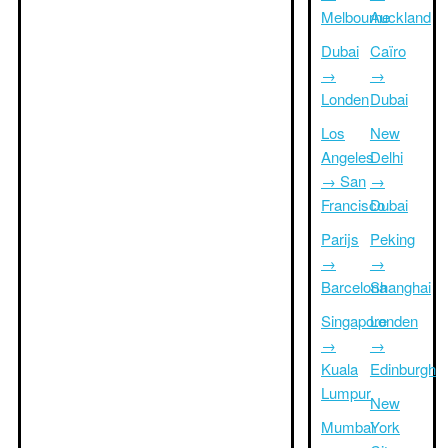
Melbourne
Auckland
Dubai
Caïro
→
→
Londen
Dubai
Los
New
Angeles
Delhi
→ San
→
Francisco
Dubai
Parijs
Peking
→
→
Barcelona
Shanghai
Singapore
Londen
→
→
Kuala
Edinburgh
Lumpur
New
Mumbai
York