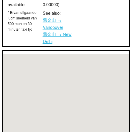
available.
0.00000)
* Ervan uitgaande
See also:
lucht snelheid van
舊金山 →
500 mph en 30
Vancouver
minuten taxi tijd.
舊金山 → New
Delhi