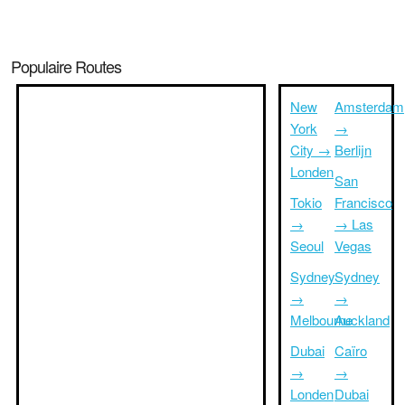
Populaire Routes
New
Amsterdam
York
→
City →
Berlijn
Londen
San
Tokio
Francisco
→
→ Las
Seoul
Vegas
Sydney
Sydney
→
→
Melbourne
Auckland
Dubai
Caïro
→
→
Londen
Dubai