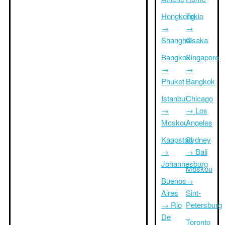
Hongkong
Tokio
→
→
Shanghai
Osaka
Bangkok
Singapore
→
→
Phuket
Bangkok
Istanbul
Chicago
→
→ Los
Moskou
Angeles
Kaapstad
Sydney
→
→ Bali
Johannesburg
Moskou
Buenos
→
Aires
Sint-
→ Rio
Petersburg
De
Toronto