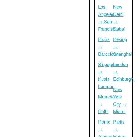
Los
New
Angeles
Delhi
→ San
→
Francisco
Dubai
Parijs
Peking
→
→
Barcelona
Shanghai
Singapore
Londen
→
→
Kuala
Edinburgh
Lumpur
New
Mumbai
York
→
City →
Delhi
Miami
Rome
Parijs
→
→
Athene
Rome