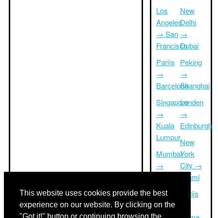
Los
New
Angeles
Delhi
→ San
→
Francisco
Dubai
Parijs
Peking
→
→
Barcelona
Shanghai
Singapore
Londen
→
→
Kuala
Edinburgh
Lumpur
New
Mumbai
York
→
City →
Delhi
Miami
Rome
Parijs
This website uses cookies provide the best
→
→
experience on our website. By clicking on the
Athene
Rome
"Got it!" button or continuing browsing the