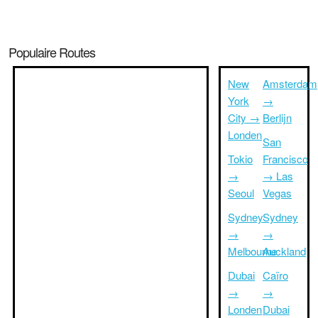
Populaire Routes
New
Amsterdam
York
→
City →
Berlijn
Londen
San
Tokio
Francisco
→
→ Las
Seoul
Vegas
Sydney
Sydney
→
→
Melbourne
Auckland
Dubai
Caïro
→
→
Londen
Dubai