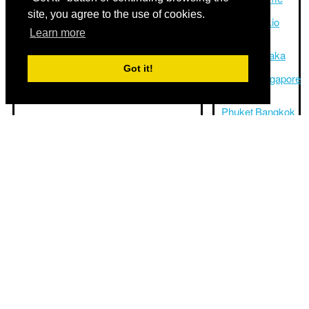
site, you agree to the use of cookies.
Hongkong
Tokio
Learn more
→
→
Shanghai
Osaka
Got it!
Bangkok
Singapore
→
→
Phuket
Bangkok
Istanbul
Chicago
→
→ Los
Moskou
Angeles
Kaapstad
Sydney
→
→ Bali
Johannesburg
Moskou
Buenos
→
Aires
Sint-
→ Rio
Petersburg
De
Toronto