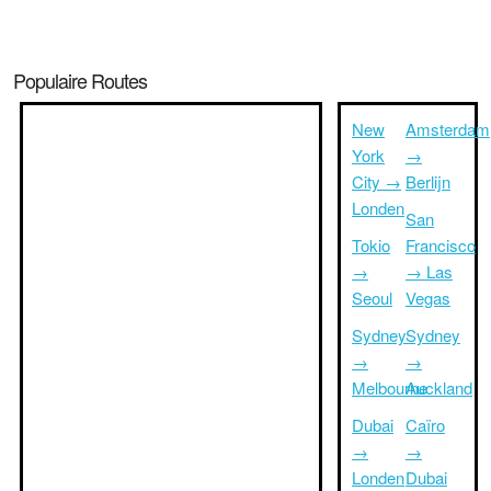
Populaire Routes
New
Amsterdam
York
→
City →
Berlijn
Londen
San
Tokio
Francisco
→
→ Las
Seoul
Vegas
Sydney
Sydney
→
→
Melbourne
Auckland
Dubai
Caïro
→
→
Londen
Dubai