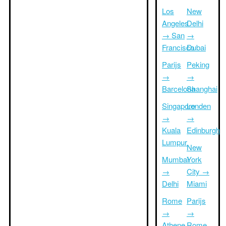
Los
New
Angeles
Delhi
→ San
→
Francisco
Dubai
Parijs
Peking
→
→
Barcelona
Shanghai
Singapore
Londen
→
→
Kuala
Edinburgh
Lumpur
New
Mumbai
York
→
City →
Delhi
Miami
Rome
Parijs
→
→
Athene
Rome