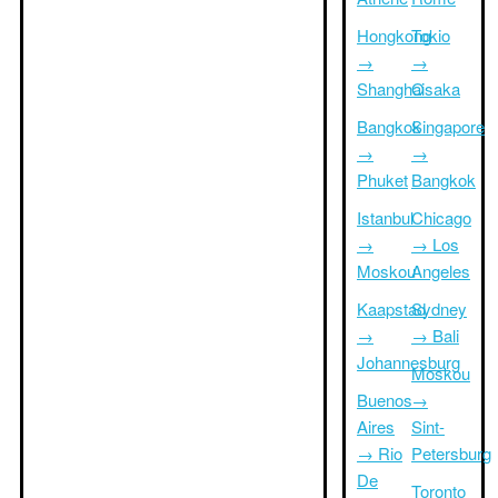
Hongkong
Tokio
→
→
Shanghai
Osaka
Bangkok
Singapore
→
→
Phuket
Bangkok
Istanbul
Chicago
→
→ Los
Moskou
Angeles
Kaapstad
Sydney
→
→ Bali
Johannesburg
Moskou
Buenos
→
Aires
Sint-
→ Rio
Petersburg
De
Toronto