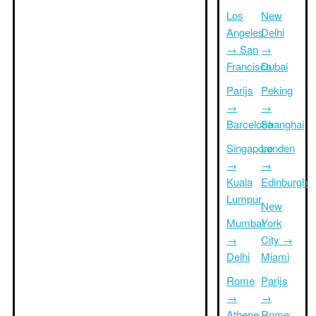
Los
New
Angeles
Delhi
→ San
→
Francisco
Dubai
Parijs
Peking
→
→
Barcelona
Shanghai
Singapore
Londen
→
→
Kuala
Edinburgh
Lumpur
New
Mumbai
York
→
City →
Delhi
Miami
Rome
Parijs
→
→
Athene
Rome