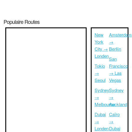
Populaire Routes
New
Amsterdam
York
→
City →
Berlijn
Londen
San
Tokio
Francisco
→
→ Las
Seoul
Vegas
Sydney
Sydney
→
→
Melbourne
Auckland
Dubai
Caïro
→
→
Londen
Dubai