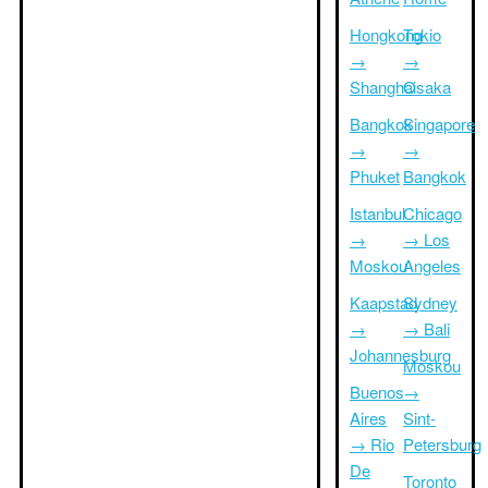
Hongkong
Tokio
→
→
Shanghai
Osaka
Bangkok
Singapore
→
→
Phuket
Bangkok
Istanbul
Chicago
→
→ Los
Moskou
Angeles
Kaapstad
Sydney
→
→ Bali
Johannesburg
Moskou
Buenos
→
Aires
Sint-
→ Rio
Petersburg
De
Toronto