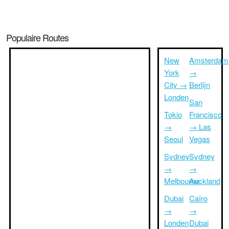
Populaire Routes
New
Amsterdam
York
→
City →
Berlijn
Londen
San
Tokio
Francisco
→
→ Las
Seoul
Vegas
Sydney
Sydney
→
→
Melbourne
Auckland
Dubai
Caïro
→
→
Londen
Dubai