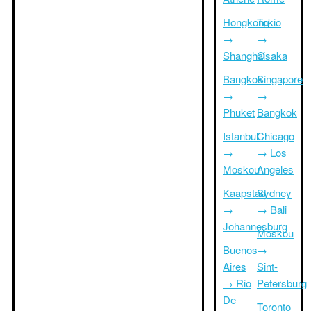
Hongkong
Tokio
→
→
Shanghai
Osaka
Bangkok
Singapore
→
→
Phuket
Bangkok
Istanbul
Chicago
→
→ Los
Moskou
Angeles
Kaapstad
Sydney
→
→ Bali
Johannesburg
Moskou
Buenos
→
Aires
Sint-
→ Rio
Petersburg
De
Toronto