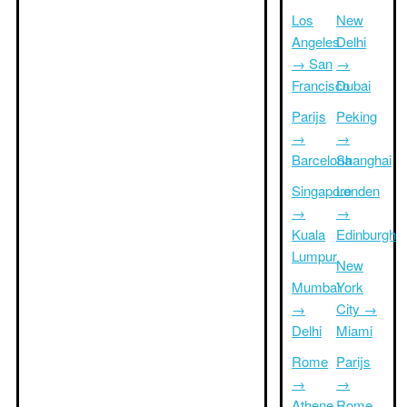
Los
New
Angeles
Delhi
→ San
→
Francisco
Dubai
Parijs
Peking
→
→
Barcelona
Shanghai
Singapore
Londen
→
→
Kuala
Edinburgh
Lumpur
New
Mumbai
York
→
City →
Delhi
Miami
Rome
Parijs
→
→
Athene
Rome