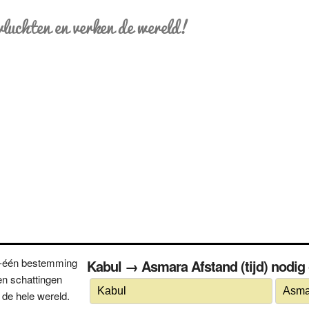
vluchten en verken de wereld!
n-één bestemming
Kabul → Asmara Afstand (tijd) nodig 
n schattingen
 de hele wereld.