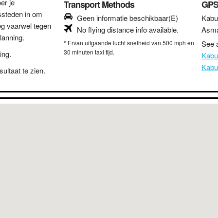
er je
Transport Methods
GPS
ssteden in om
Geen informatie beschikbaar(E)
Kabu
eg vaarwel tegen
No flying distance info available.
Asm
lanning.
* Ervan uitgaande lucht snelheid van 500 mph en
See a
30 minuten taxi tijd.
ing.
Kabu
Kabu
ultaat te zien.