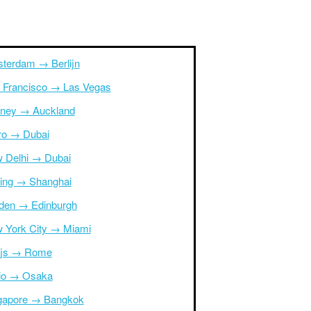
terdam → Berlijn
 Francisco → Las Vegas
ney → Auckland
ro → Dubai
 Delhi → Dubai
ing → Shanghai
den → Edinburgh
 York City → Miami
ijs → Rome
io → Osaka
gapore → Bangkok