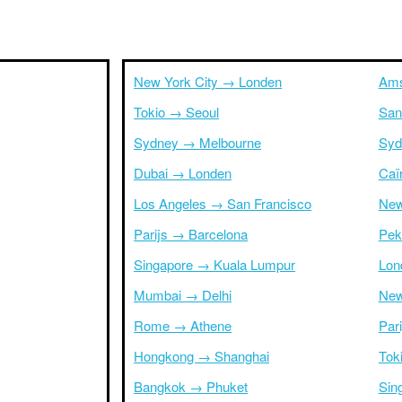
New York City → Londen
Ams
Tokio → Seoul
San
Sydney → Melbourne
Syd
Dubai → Londen
Caï
Los Angeles → San Francisco
New
Parijs → Barcelona
Pek
Singapore → Kuala Lumpur
Lon
Mumbai → Delhi
New
Rome → Athene
Par
Hongkong → Shanghai
Tok
Bangkok → Phuket
Sin