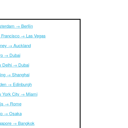
terdam → Berlijn
 Francisco → Las Vegas
ney → Auckland
ro → Dubai
 Delhi → Dubai
ing → Shanghai
den → Edinburgh
 York City → Miami
ijs → Rome
io → Osaka
gapore → Bangkok