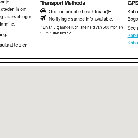
er je
Transport Methods
GPS
ssteden in om
Geen informatie beschikbaar(E)
Kabu
eg vaarwel tegen
No flying distance info available.
Bogo
lanning.
* Ervan uitgaande lucht snelheid van 500 mph en
See a
30 minuten taxi tijd.
ing.
Kabu
Kabul
ultaat te zien.