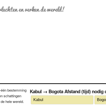
vluchten en verken de wereld!
n-één bestemming
Kabul → Bogota Afstand (tijd) nodig 
n schattingen
 de hele wereld.