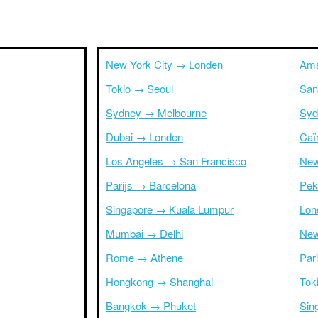
New York City → Londen
Ams
Tokio → Seoul
San
Sydney → Melbourne
Syd
Dubai → Londen
Caï
Los Angeles → San Francisco
New
Parijs → Barcelona
Pek
Singapore → Kuala Lumpur
Lon
Mumbai → Delhi
New
Rome → Athene
Par
Hongkong → Shanghai
Tok
Bangkok → Phuket
Sin