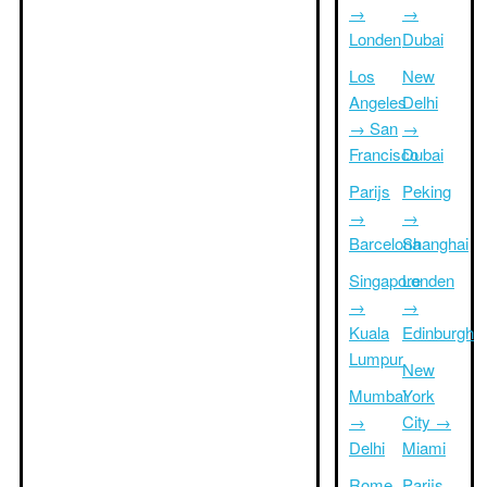
→
→
Londen
Dubai
Los
New
Angeles
Delhi
→ San
→
Francisco
Dubai
Parijs
Peking
→
→
Barcelona
Shanghai
Singapore
Londen
→
→
Kuala
Edinburgh
Lumpur
New
Mumbai
York
→
City →
Delhi
Miami
Rome
Parijs