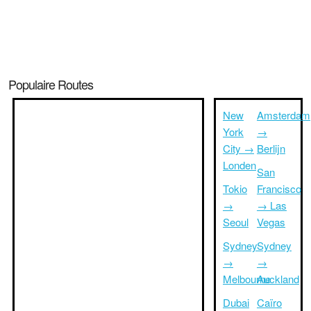
Populaire Routes
New
Amsterdam
York
→
City →
Berlijn
Londen
San
Tokio
Francisco
→
→ Las
Seoul
Vegas
Sydney
Sydney
→
→
Melbourne
Auckland
Dubai
Caïro