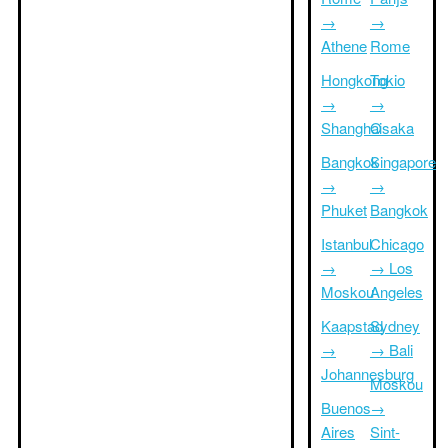
→
→
Athene
Rome
Hongkong
Tokio
→
→
Shanghai
Osaka
Bangkok
Singapore
→
→
Phuket
Bangkok
Istanbul
Chicago
→
→ Los
Moskou
Angeles
Kaapstad
Sydney
→
→ Bali
Johannesburg
Moskou
Buenos
→
Aires
Sint-