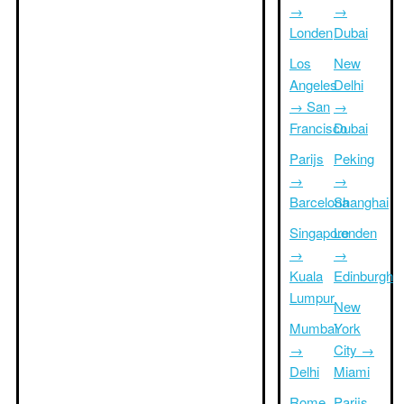
→
→
Londen
Dubai
Los
New
Angeles
Delhi
→ San
→
Francisco
Dubai
Parijs
Peking
→
→
Barcelona
Shanghai
Singapore
Londen
→
→
Kuala
Edinburgh
Lumpur
New
Mumbai
York
→
City →
Delhi
Miami
Rome
Parijs