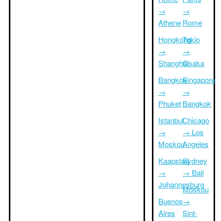
→
→
Athene
Rome
Hongkong
Tokio
→
→
Shanghai
Osaka
Bangkok
Singapore
→
→
Phuket
Bangkok
Istanbul
Chicago
→
→ Los
Moskou
Angeles
Kaapstad
Sydney
→
→ Bali
Johannesburg
Moskou
Buenos
→
Aires
Sint-