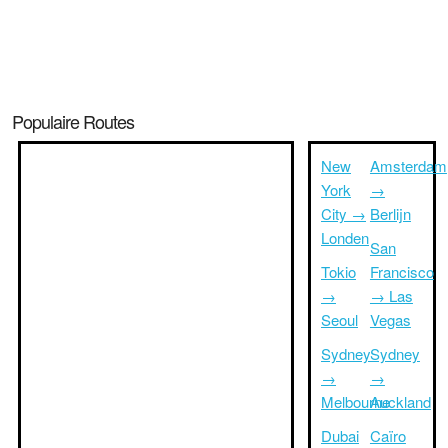
Populaire Routes
New
Amsterdam
York
→
City →
Berlijn
Londen
San
Tokio
Francisco
→
→ Las
Seoul
Vegas
Sydney
Sydney
→
→
Melbourne
Auckland
Dubai
Caïro