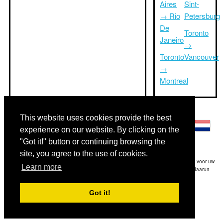
Aires
Sint-
→ Rio
Petersburg
De
Toronto
Janeiro
→
Toronto
Vancouver
→
Montreal
Andere talen:
This website uses cookies provide the best
experience on our website. By clicking on the
"Got it!" button or continuing browsing the
site, you agree to the use of cookies.
Disclaimer: De op deze website afgebeelde gegevens is onze beste schatting en voor uw
Learn more
referentie.Triptimeto.com is niet aansprakelijk voor eventuele trip delay en / of daaruit
voortvloeiende schade die het gevolg is van de verstrekte informatie.
Got it!
Copyright 2015-2026
triptimeto.com
.
Contact Us
for feedback.