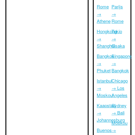
Rome
Parijs
→
→
Athene
Rome
Hongkong
Tokio
→
→
Shanghai
Osaka
Bangkok
Singapore
→
→
Phuket
Bangkok
Istanbul
Chicago
→
→ Los
Moskou
Angeles
Kaapstad
Sydney
→
→ Bali
Johannesburg
Moskou
Buenos
→