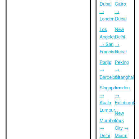
Dubai
Caïro
→
→
Londen
Dubai
Los
New
Angeles
Delhi
→ San
→
Francisco
Dubai
Parijs
Peking
→
→
Barcelona
Shanghai
Singapore
Londen
→
→
Kuala
Edinburgh
Lumpur
New
Mumbai
York
→
City →
Delhi
Miami