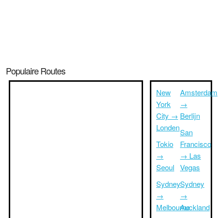
Populaire Routes
New
Amsterdam
York
→
City →
Berlijn
Londen
San
Tokio
Francisco
→
→ Las
Seoul
Vegas
Sydney
Sydney
→
→
Melbourne
Auckland