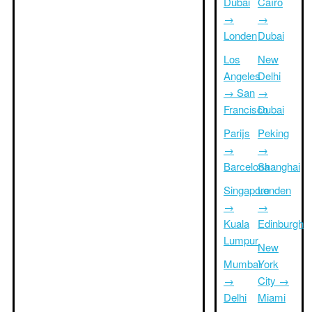
Dubai
Caïro
→
→
Londen
Dubai
Los
New
Angeles
Delhi
→ San
→
Francisco
Dubai
Parijs
Peking
→
→
Barcelona
Shanghai
Singapore
Londen
→
→
Kuala
Edinburgh
Lumpur
New
Mumbai
York
→
City →
Delhi
Miami