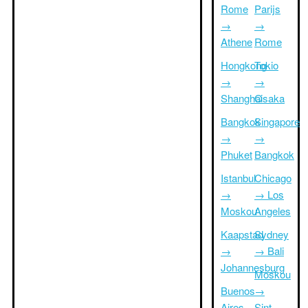
Rome
Parijs
→
→
Athene
Rome
Hongkong
Tokio
→
→
Shanghai
Osaka
Bangkok
Singapore
→
→
Phuket
Bangkok
Istanbul
Chicago
→
→ Los
Moskou
Angeles
Kaapstad
Sydney
→
→ Bali
Johannesburg
Moskou
Buenos
→
Aires
Sint-