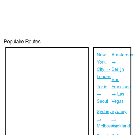
Populaire Routes
New
Amsterdam
York
→
City →
Berlijn
Londen
San
Tokio
Francisco
→
→ Las
Seoul
Vegas
Sydney
Sydney
→
→
Melbourne
Auckland