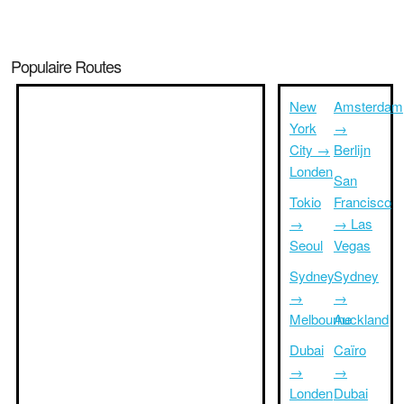
Populaire Routes
New
Amsterdam
York
→
City →
Berlijn
Londen
San
Tokio
Francisco
→
→ Las
Seoul
Vegas
Sydney
Sydney
→
→
Melbourne
Auckland
Dubai
Caïro
→
→
Londen
Dubai