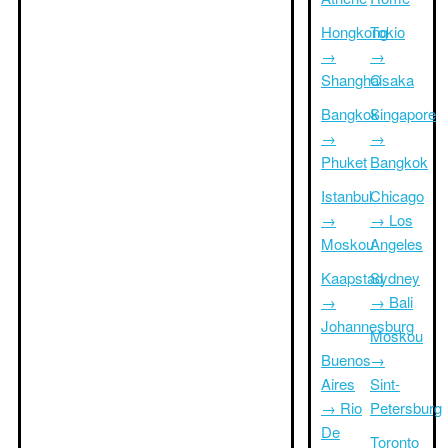
Hongkong
Tokio
→
→
Shanghai
Osaka
Bangkok
Singapore
→
→
Phuket
Bangkok
Istanbul
Chicago
→
→ Los
Moskou
Angeles
Kaapstad
Sydney
→
→ Bali
Johannesburg
Moskou
Buenos
→
Aires
Sint-
→ Rio
Petersburg
De
Toronto