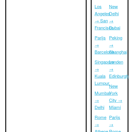
Los
New
Angeles
Delhi
→ San
→
Francisco
Dubai
Parijs
Peking
→
→
Barcelona
Shanghai
Singapore
Londen
→
→
Kuala
Edinburgh
Lumpur
New
Mumbai
York
→
City →
Delhi
Miami
Rome
Parijs
→
→
Athene
Rome