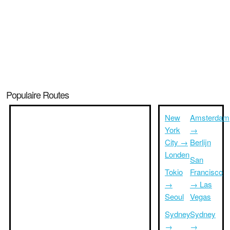
Populaire Routes
New
Amsterdam
York
→
City →
Berlijn
Londen
San
Tokio
Francisco
→
→ Las
Seoul
Vegas
Sydney
Sydney
→
→