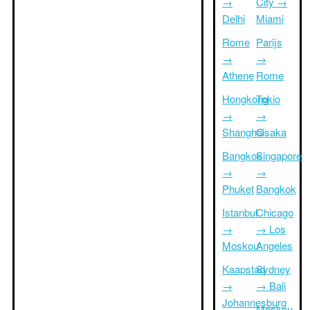
→
City →
Delhi
Miami
Rome
Parijs
→
→
Athene
Rome
Hongkong
Tokio
→
→
Shanghai
Osaka
Bangkok
Singapore
→
→
Phuket
Bangkok
Istanbul
Chicago
→
→ Los
Moskou
Angeles
Kaapstad
Sydney
→
→ Bali
Johannesburg
Moskou