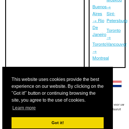
Buenos
→
Aires
Sint-
→ Rio
Petersburg
De
Toronto
Janeiro
→
Toronto
Vancouver
→
Montreal
Andere talen:
This website uses cookies provide the best
experience on our website. By clicking on the
"Got it!" button or continuing browsing the
site, you agree to the use of cookies.
Disclaimer: De op deze website afgebeelde gegevens is onze beste schatting en voor uw
Learn more
referentie.Triptimeto.com is niet aansprakelijk voor eventuele trip delay en / of daaruit
voortvloeiende schade die het gevolg is van de verstrekte informatie.
Got it!
Copyright 2015-2026
triptimeto.com
.