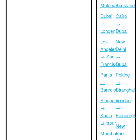
Melbourne
Auckland
Dubai
Caïro
→
→
Londen
Dubai
Los
New
Angeles
Delhi
→ San
→
Francisco
Dubai
Parijs
Peking
→
→
Barcelona
Shanghai
Singapore
Londen
→
→
Kuala
Edinburgh
Lumpur
New
Mumbai
York