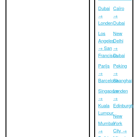
Dubai
Caïro
→
→
Londen
Dubai
Los
New
Angeles
Delhi
→ San
→
Francisco
Dubai
Parijs
Peking
→
→
Barcelona
Shanghai
Singapore
Londen
→
→
Kuala
Edinburgh
Lumpur
New
Mumbai
York
→
City →