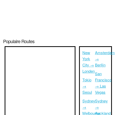
Populaire Routes
New
Amsterdam
York
→
City →
Berlijn
Londen
San
Tokio
Francisco
→
→ Las
Seoul
Vegas
Sydney
Sydney
→
→
Melbourne
Auckland