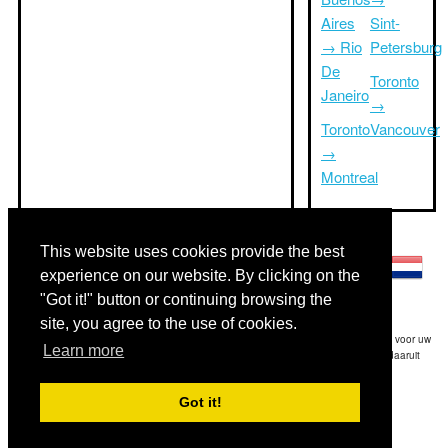
Aires
Sint-
→ Rio
Petersburg
De
Toronto
Janeiro
→
Toronto
Vancouver
→
Montreal
Andere talen:
This website uses cookies provide the best
experience on our website. By clicking on the
"Got it!" button or continuing browsing the
site, you agree to the use of cookies.
Disclaimer: De op deze website afgebeelde gegevens is onze beste schatting en voor uw
Learn more
referentie.Triptimeto.com is niet aansprakelijk voor eventuele trip delay en / of daaruit
voortvloeiende schade die het gevolg is van de verstrekte informatie.
Got it!
Copyright 2015-2026
triptimeto.com
.
Contact Us
for feedback.