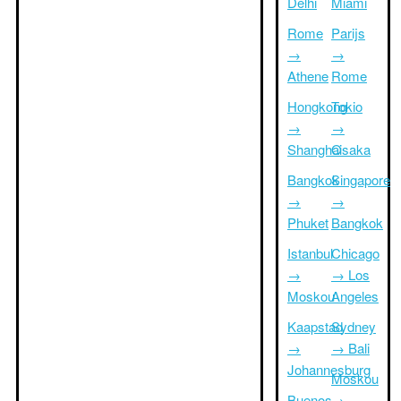
Delhi
Miami
Rome
Parijs
→
→
Athene
Rome
Hongkong
Tokio
→
→
Shanghai
Osaka
Bangkok
Singapore
→
→
Phuket
Bangkok
Istanbul
Chicago
→
→ Los
Moskou
Angeles
Kaapstad
Sydney
→
→ Bali
Johannesburg
Moskou
Buenos
→