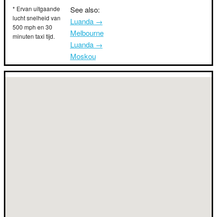
* Ervan uitgaande
See also:
lucht snelheid van
Luanda →
500 mph en 30
Melbourne
minuten taxi tijd.
Luanda →
Moskou