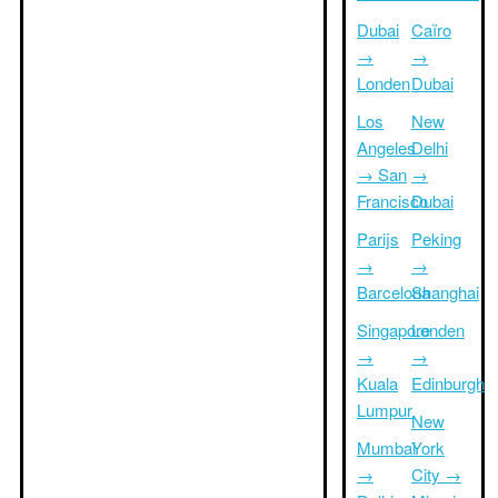
Dubai
Caïro
→
→
Londen
Dubai
Los
New
Angeles
Delhi
→ San
→
Francisco
Dubai
Parijs
Peking
→
→
Barcelona
Shanghai
Singapore
Londen
→
→
Kuala
Edinburgh
Lumpur
New
Mumbai
York
→
City →