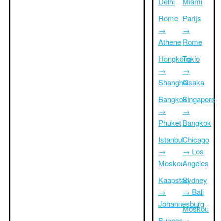
Delhi
Miami
Rome
Parijs
→
→
Athene
Rome
Hongkong
Tokio
→
→
Shanghai
Osaka
Bangkok
Singapore
→
→
Phuket
Bangkok
Istanbul
Chicago
→
→ Los
Moskou
Angeles
Kaapstad
Sydney
→
→ Bali
Johannesburg
Moskou
Buenos
→