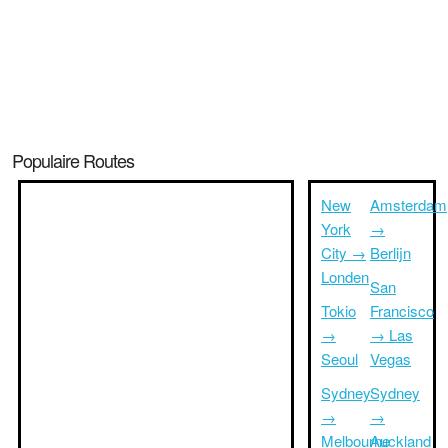
Populaire Routes
New
Amsterdam
York
→
City →
Berlijn
Londen
San
Tokio
Francisco
→
→ Las
Seoul
Vegas
Sydney
Sydney
→
→
Melbourne
Auckland