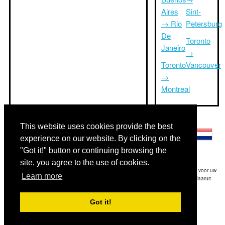
Aires
Sint-
→ Rio
Petersburg
De
Toronto
Janeiro
→
Toronto
Vancouver
→
Montreal
Andere talen:
This website uses cookies provide the best
experience on our website. By clicking on the
"Got it!" button or continuing browsing the
site, you agree to the use of cookies.
Disclaimer: De op deze website afgebeelde gegevens is onze beste schatting en voor uw
Learn more
referentie.Triptimeto.com is niet aansprakelijk voor eventuele trip delay en / of daaruit
voortvloeiende schade die het gevolg is van de verstrekte informatie.
Got it!
Copyright 2015-2026
triptimeto.com
.
Contact Us
for feedback.