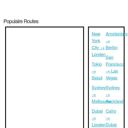
Populaire Routes
New
Amsterdam
York
→
City →
Berlijn
Londen
San
Tokio
Francisco
→
→ Las
Seoul
Vegas
Sydney
Sydney
→
→
Melbourne
Auckland
Dubai
Caïro
→
→
Londen
Dubai