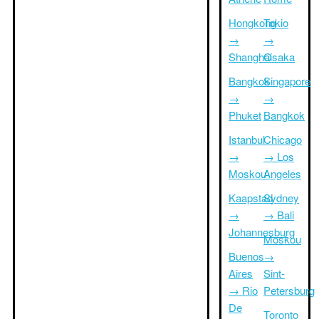
Hongkong
Tokio
→
→
Shanghai
Osaka
Bangkok
Singapore
→
→
Phuket
Bangkok
Istanbul
Chicago
→
→ Los
Moskou
Angeles
Kaapstad
Sydney
→
→ Bali
Johannesburg
Moskou
Buenos
→
Aires
Sint-
→ Rio
Petersburg
De
Toronto