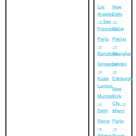
Los
New
Angeles
Delhi
→ San
→
Francisco
Dubai
Parijs
Peking
→
→
Barcelona
Shanghai
Singapore
Londen
→
→
Kuala
Edinburgh
Lumpur
New
Mumbai
York
→
City →
Delhi
Miami
Rome
Parijs
→
→
Athene
Rome