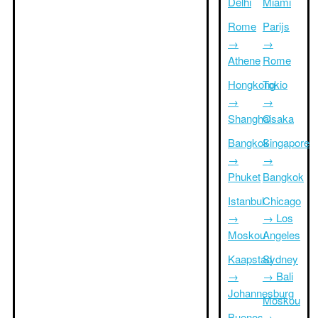
Delhi
Miami
Rome
Parijs
→
→
Athene
Rome
Hongkong
Tokio
→
→
Shanghai
Osaka
Bangkok
Singapore
→
→
Phuket
Bangkok
Istanbul
Chicago
→
→ Los
Moskou
Angeles
Kaapstad
Sydney
→
→ Bali
Johannesburg
Moskou
Buenos
→