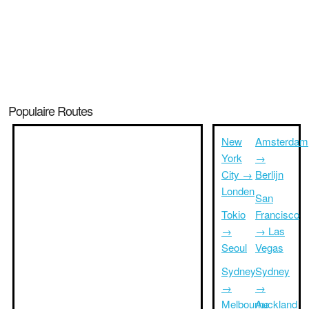
Populaire Routes
New
Amsterdam
York
→
City →
Berlijn
Londen
San
Tokio
Francisco
→
→ Las
Seoul
Vegas
Sydney
Sydney
→
→
Melbourne
Auckland