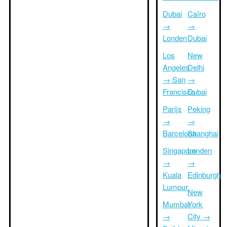
Dubai
Caïro
→
→
Londen
Dubai
Los
New
Angeles
Delhi
→ San
→
Francisco
Dubai
Parijs
Peking
→
→
Barcelona
Shanghai
Singapore
Londen
→
→
Kuala
Edinburgh
Lumpur
New
Mumbai
York
→
City →