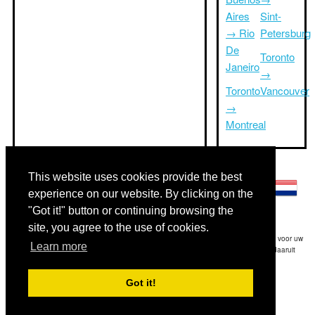
Aires
Sint-
→ Rio
Petersburg
De
Toronto
Janeiro
→
Toronto
Vancouver
→
Montreal
Andere talen:
This website uses cookies provide the best
experience on our website. By clicking on the
"Got it!" button or continuing browsing the
site, you agree to the use of cookies.
Disclaimer: De op deze website afgebeelde gegevens is onze beste schatting en voor uw
Learn more
referentie.Triptimeto.com is niet aansprakelijk voor eventuele trip delay en / of daaruit
voortvloeiende schade die het gevolg is van de verstrekte informatie.
Got it!
Copyright 2015-2026
triptimeto.com
.
Contact Us
for feedback.