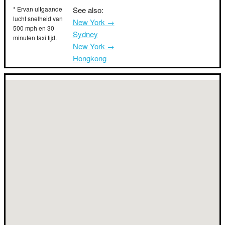
* Ervan uitgaande
See also:
lucht snelheid van
New York →
500 mph en 30
Sydney
minuten taxi tijd.
New York →
Hongkong