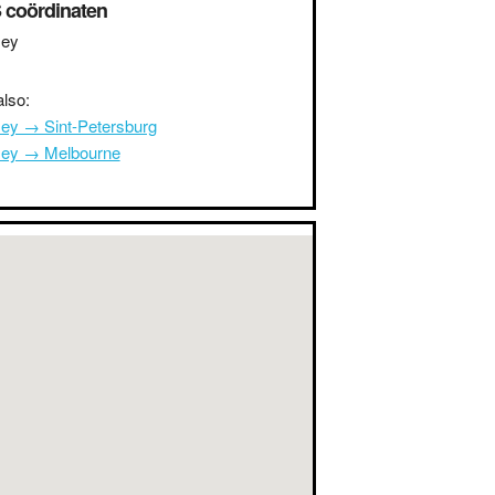
 coördinaten
ey
lso:
ey → Sint-Petersburg
ey → Melbourne