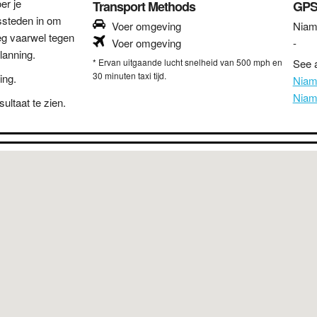
er je
Transport Methods
GPS
ssteden in om
Voer omgeving
Niam
eg vaarwel tegen
Voer omgeving
-
lanning.
* Ervan uitgaande lucht snelheid van 500 mph en
See a
30 minuten taxi tijd.
ing.
Niam
Niam
ultaat te zien.