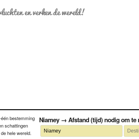
vluchten en verken de wereld!
n-één bestemming
Niamey → Afstand (tijd) nodig om t
n schattingen
 de hele wereld.