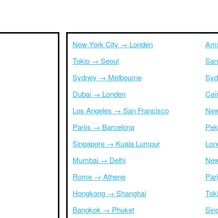
New York City → Londen
Ams
Tokio → Seoul
San
Sydney → Melbourne
Syd
Dubai → Londen
Caï
Los Angeles → San Francisco
New
Parijs → Barcelona
Pek
Singapore → Kuala Lumpur
Lon
Mumbai → Delhi
New
Rome → Athene
Par
Hongkong → Shanghai
Tok
Bangkok → Phuket
Sin