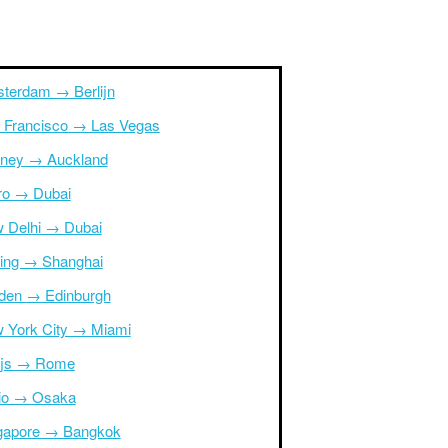
terdam → Berlijn
 Francisco → Las Vegas
ney → Auckland
ro → Dubai
 Delhi → Dubai
ing → Shanghai
den → Edinburgh
 York City → Miami
ijs → Rome
io → Osaka
gapore → Bangkok