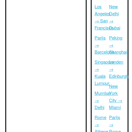
Los
New
Angeles
Delhi
→ San
→
Francisco
Dubai
Parijs
Peking
→
→
Barcelona
Shanghai
Singapore
Londen
→
→
Kuala
Edinburgh
Lumpur
New
Mumbai
York
→
City →
Delhi
Miami
Rome
Parijs
→
→
Athene
Rome