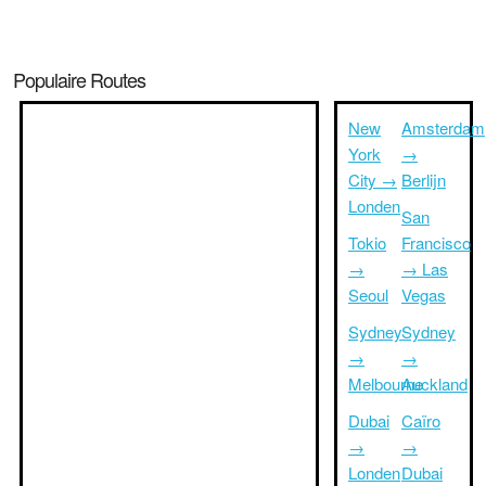
Populaire Routes
New
Amsterdam
York
→
City →
Berlijn
Londen
San
Tokio
Francisco
→
→ Las
Seoul
Vegas
Sydney
Sydney
→
→
Melbourne
Auckland
Dubai
Caïro
→
→
Londen
Dubai