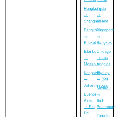
Hongkong
Tokio
→
→
Shanghai
Osaka
Bangkok
Singapore
→
→
Phuket
Bangkok
Istanbul
Chicago
→
→ Los
Moskou
Angeles
Kaapstad
Sydney
→
→ Bali
Johannesburg
Moskou
Buenos
→
Aires
Sint-
→ Rio
Petersburg
De
Toronto