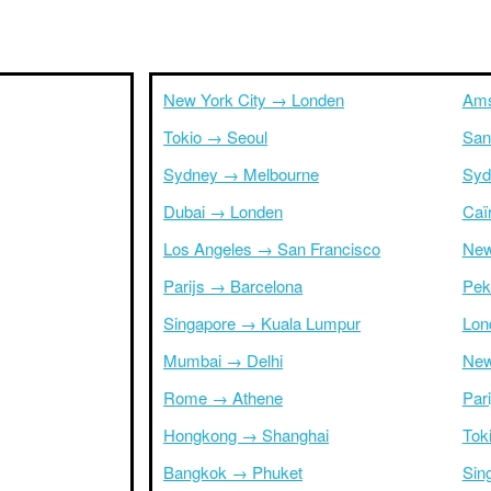
New York City → Londen
Ams
Tokio → Seoul
San
Sydney → Melbourne
Syd
Dubai → Londen
Caï
Los Angeles → San Francisco
New
Parijs → Barcelona
Pek
Singapore → Kuala Lumpur
Lon
Mumbai → Delhi
New
Rome → Athene
Par
Hongkong → Shanghai
Tok
Bangkok → Phuket
Sin