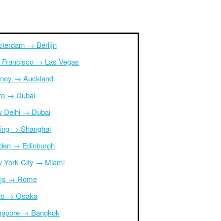
terdam → Berlijn
 Francisco → Las Vegas
ney → Auckland
ro → Dubai
 Delhi → Dubai
ing → Shanghai
den → Edinburgh
 York City → Miami
ijs → Rome
io → Osaka
gapore → Bangkok