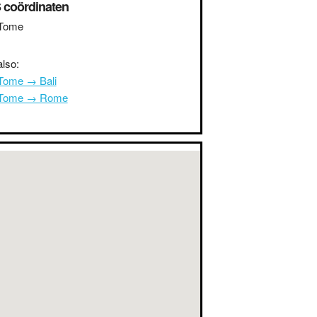
 coördinaten
Tome
lso:
Tome → Bali
 Tome → Rome