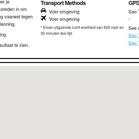
er je
Transport Methods
GPS
ssteden in om
Voer omgeving
Sao 
eg vaarwel tegen
Voer omgeving
-
lanning.
* Ervan uitgaande lucht snelheid van 500 mph en
See a
30 minuten taxi tijd.
ing.
Sao 
Sao
ultaat te zien.