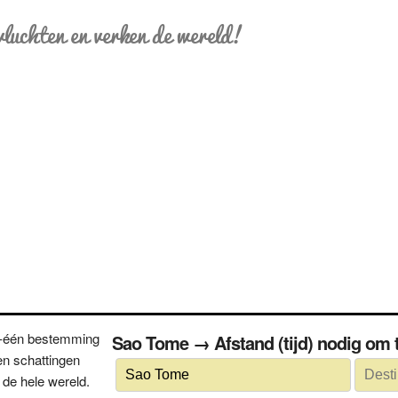
vluchten en verken de wereld!
n-één bestemming
Sao Tome → Afstand (tijd) nodig 
n schattingen
 de hele wereld.