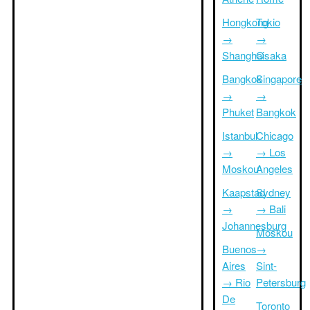
Hongkong
Tokio
→
→
Shanghai
Osaka
Bangkok
Singapore
→
→
Phuket
Bangkok
Istanbul
Chicago
→
→ Los
Moskou
Angeles
Kaapstad
Sydney
→
→ Bali
Johannesburg
Moskou
Buenos
→
Aires
Sint-
→ Rio
Petersburg
De
Toronto