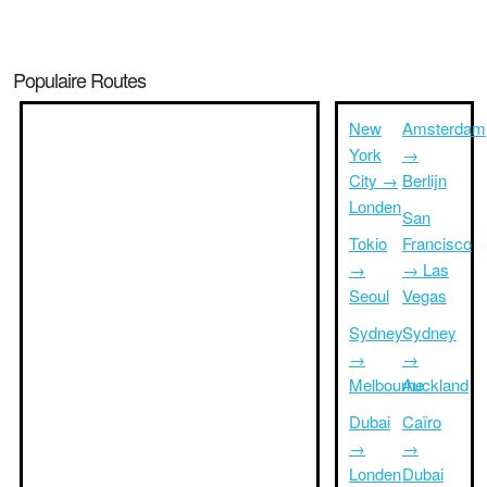
Populaire Routes
New
Amsterdam
York
→
City →
Berlijn
Londen
San
Tokio
Francisco
→
→ Las
Seoul
Vegas
Sydney
Sydney
→
→
Melbourne
Auckland
Dubai
Caïro
→
→
Londen
Dubai