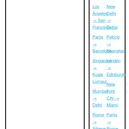
Los
New
Angeles
Delhi
→ San
→
Francisco
Dubai
Parijs
Peking
→
→
Barcelona
Shanghai
Singapore
Londen
→
→
Kuala
Edinburgh
Lumpur
New
Mumbai
York
→
City →
Delhi
Miami
Rome
Parijs
→
→
Athene
Rome