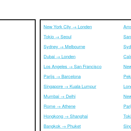
New York City → Londen
Ams
Tokio → Seoul
San
Sydney → Melbourne
Syd
Dubai → Londen
Caï
Los Angeles → San Francisco
New
Parijs → Barcelona
Pek
Singapore → Kuala Lumpur
Lon
Mumbai → Delhi
New
Rome → Athene
Par
Hongkong → Shanghai
Tok
Bangkok → Phuket
Sin