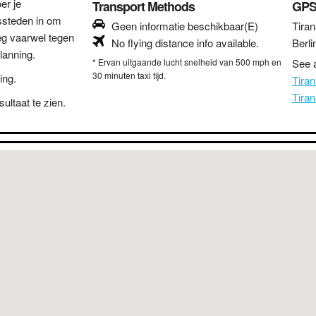
er je
Transport Methods
GPS
ssteden in om
Geen informatie beschikbaar(E)
Tiran
eg vaarwel tegen
No flying distance info available.
Berli
lanning.
* Ervan uitgaande lucht snelheid van 500 mph en
See a
30 minuten taxi tijd.
ing.
Tira
Tira
ultaat te zien.