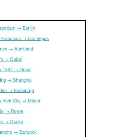
terdam → Berlijn
 Francisco → Las Vegas
ney → Auckland
ro → Dubai
 Delhi → Dubai
ing → Shanghai
den → Edinburgh
 York City → Miami
ijs → Rome
io → Osaka
gapore → Bangkok