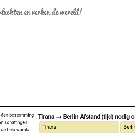
vluchten en verken de wereld!
n-één bestemming
Tirana → Berlin Afstand (tijd) nodig 
n schattingen
 de hele wereld.