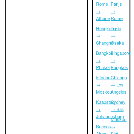
Rome
Parijs
→
→
Athene
Rome
Hongkong
Tokio
→
→
Shanghai
Osaka
Bangkok
Singapore
→
→
Phuket
Bangkok
Istanbul
Chicago
→
→ Los
Moskou
Angeles
Kaapstad
Sydney
→
→ Bali
Johannesburg
Moskou
Buenos
→
Aires
Sint-