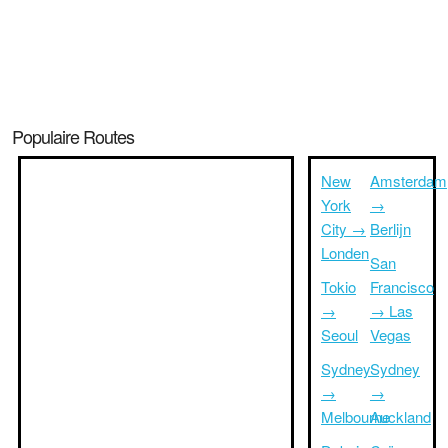
Populaire Routes
New
Amsterdam
York
→
City →
Berlijn
Londen
San
Tokio
Francisco
→
→ Las
Seoul
Vegas
Sydney
Sydney
→
→
Melbourne
Auckland