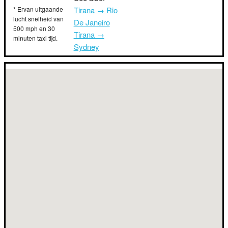
* Ervan uitgaande
Tirana → Rio
lucht snelheid van
De Janeiro
500 mph en 30
Tirana →
minuten taxi tijd.
Sydney