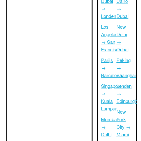
Dubai
Caïro
→
→
Londen
Dubai
Los
New
Angeles
Delhi
→ San
→
Francisco
Dubai
Parijs
Peking
→
→
Barcelona
Shanghai
Singapore
Londen
→
→
Kuala
Edinburgh
Lumpur
New
Mumbai
York
→
City →
Delhi
Miami