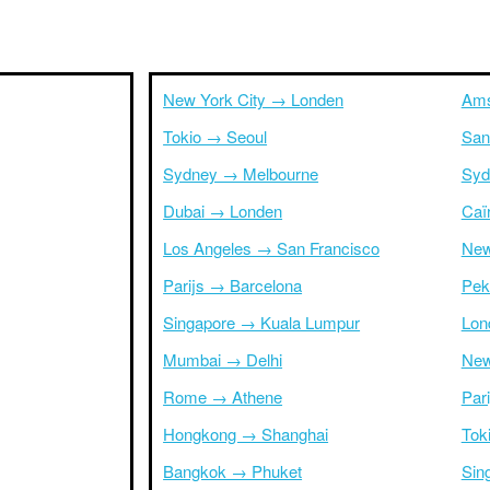
New York City → Londen
Ams
Tokio → Seoul
San
Sydney → Melbourne
Syd
Dubai → Londen
Caï
Los Angeles → San Francisco
New
Parijs → Barcelona
Pek
Singapore → Kuala Lumpur
Lon
Mumbai → Delhi
New
Rome → Athene
Par
Hongkong → Shanghai
Tok
Bangkok → Phuket
Sin