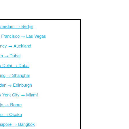
terdam → Berlijn
 Francisco → Las Vegas
ney → Auckland
ro → Dubai
 Delhi → Dubai
ing → Shanghai
den → Edinburgh
 York City → Miami
ijs → Rome
io → Osaka
gapore → Bangkok