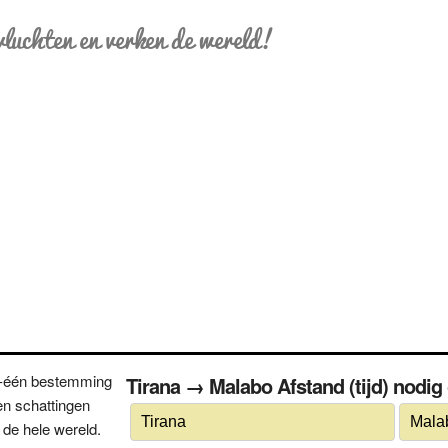
vluchten en verken de wereld!
n-één bestemming
Tirana → Malabo Afstand (tijd) nodig
n schattingen
 de hele wereld.