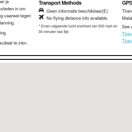
er je
Transport Methods
GPS
ssteden in om
Geen informatie beschikbaar(E)
Tiran
eg vaarwel tegen
No flying distance info available.
Mala
lanning.
* Ervan uitgaande lucht snelheid van 500 mph en
See a
30 minuten taxi tijd.
ing.
Tira
Tira
ultaat te zien.