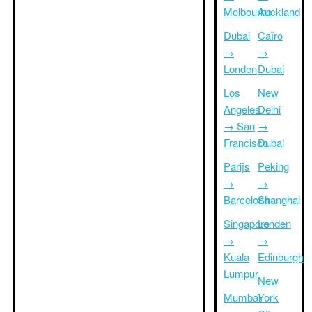
Melbourne
Auckland
Dubai
Caïro
→
→
Londen
Dubai
Los
New
Angeles
Delhi
→ San
→
Francisco
Dubai
Parijs
Peking
→
→
Barcelona
Shanghai
Singapore
Londen
→
→
Kuala
Edinburgh
Lumpur
New
Mumbai
York