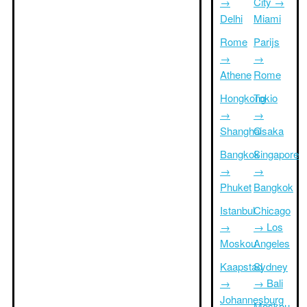
→
City →
Delhi
Miami
Rome
Parijs
→
→
Athene
Rome
Hongkong
Tokio
→
→
Shanghai
Osaka
Bangkok
Singapore
→
→
Phuket
Bangkok
Istanbul
Chicago
→
→ Los
Moskou
Angeles
Kaapstad
Sydney
→
→ Bali
Johannesburg
Moskou