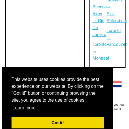
Buenos
→
Aires
Sint-
→ Rio
Petersburg
De
Toronto
Janeiro
→
Toronto
Vancouver
→
Montreal
Andere talen:
This website uses cookies provide the best
experience on our website. By clicking on the
"Got it!" button or continuing browsing the
site, you agree to the use of cookies.
Disclaimer: De op deze website afgebeelde gegevens is onze beste schatting en voor uw
Learn more
referentie.Triptimeto.com is niet aansprakelijk voor eventuele trip delay en / of daaruit
voortvloeiende schade die het gevolg is van de verstrekte informatie.
Got it!
Copyright 2015-2026
triptimeto.com
.