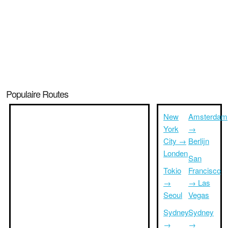
Populaire Routes
New
Amsterdam
York
→
City →
Berlijn
Londen
San
Tokio
Francisco
→
→ Las
Seoul
Vegas
Sydney
Sydney
→
→