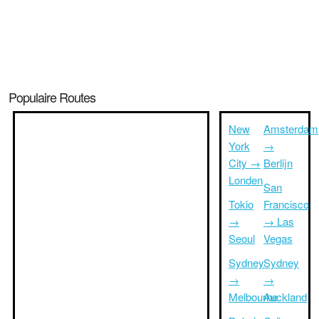
Populaire Routes
New
Amsterdam
York
→
City →
Berlijn
Londen
San
Tokio
Francisco
→
→ Las
Seoul
Vegas
Sydney
Sydney
→
→
Melbourne
Auckland