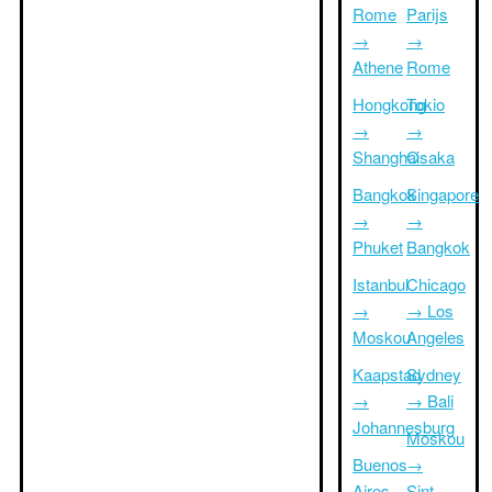
Rome
Parijs
→
→
Athene
Rome
Hongkong
Tokio
→
→
Shanghai
Osaka
Bangkok
Singapore
→
→
Phuket
Bangkok
Istanbul
Chicago
→
→ Los
Moskou
Angeles
Kaapstad
Sydney
→
→ Bali
Johannesburg
Moskou
Buenos
→
Aires
Sint-