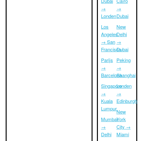
Dubai
Caïro
→
→
Londen
Dubai
Los
New
Angeles
Delhi
→ San
→
Francisco
Dubai
Parijs
Peking
→
→
Barcelona
Shanghai
Singapore
Londen
→
→
Kuala
Edinburgh
Lumpur
New
Mumbai
York
→
City →
Delhi
Miami